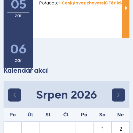
05
Pořadatel:
Český svaz chovatelů Těrlicko
září
06
září
Kalendář akcí
Srpen 2026
Po
Út
St
Čt
Pá
So
Ne
1
2