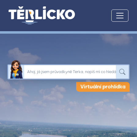
Přeskočit na hlavní obsah
Ahoj, já jsem průvodkyně Terka, napiš mi co hledáš....
Virtuální prohlídka