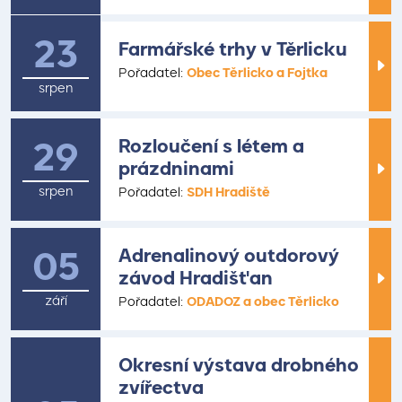
22
23
Farmářské trhy v Těrlicku
Pořadatel:
Obec Těrlicko a Fojtka
srpen
srpen
29
Rozloučení s létem a
prázdninami
srpen
Pořadatel:
SDH Hradiště
05
Adrenalinový outdorový
závod Hradišťan
září
Pořadatel:
ODADOZ a obec Těrlicko
Okresní výstava drobného
zvířectva