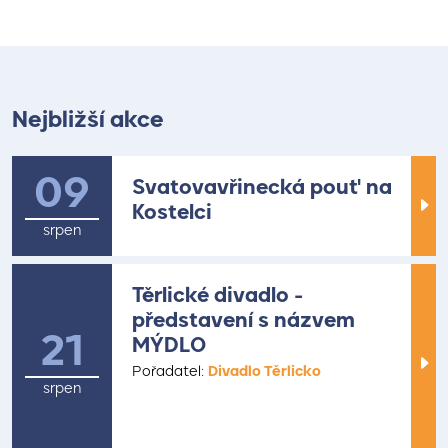
Nejbližší akce
09
Svatovavřinecká pouť na
Kostelci
srpen
Těrlické divadlo -
představení s názvem
21
MÝDLO
Pořadatel:
Divadlo Těrlicko
srpen