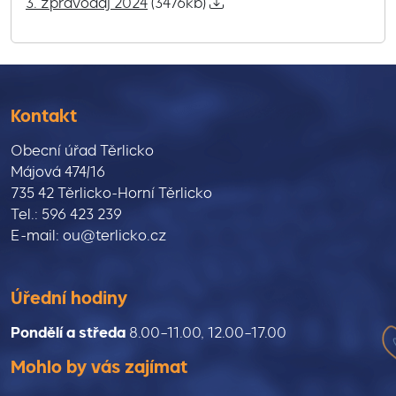
3. zpravodaj 2024
(3476kb)
Kontakt
Obecní úřad Těrlicko
Májová 474/16
735 42 Těrlicko-Horní Těrlicko
Tel.: 596 423 239
E-mail: ou@terlicko.cz
Úřední hodiny
Pondělí a středa
8.00–11.00, 12.00–17.00
Mohlo by vás zajímat