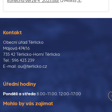
konečná verze 4_2023.pdf
(2946kb)
Kontakt
Obecní úřad Těrlicko
Májová 474/16
735 42 Těrlicko-Horní Těrlicko
Tel.: 596 423 239
E-mail: ou@terlicko.cz
Úřední hodiny
Pondělí a středa
8.00–11.00, 12.00–17.00
Mohlo by vás zajímat