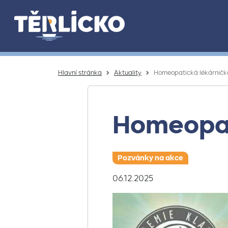
Přeskočit na hlavní obsah
Hlavní stránka
Aktuality
Homeopatická lékárničk
Homeopat
Pozvánky na akce
06.12.2025