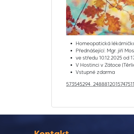
Homeopatická lékárničk
Přednášející: Mgr. jiří Mo
ve středu 10.12.2025 od 1
V Hostinci v Zátoce (Těrli
Vstupné zdarma
573545294_248881201574751