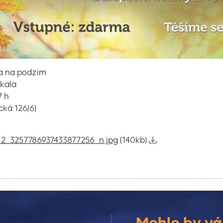
a na podzim
skala
7 h
cká 126/6)
12_3257786937433877256_n.jpg
(140kb)