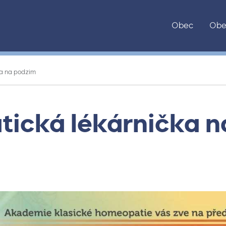
Obec
Obe
a na podzim
ická lékárnička n