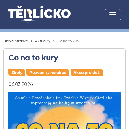
Přeskočit na hlavní obsah
Hlavní stránka
Aktuality
Co na to kury
Co na to kury
Školy
Pozvánky na akce
Akce pro děti
06.03.2026