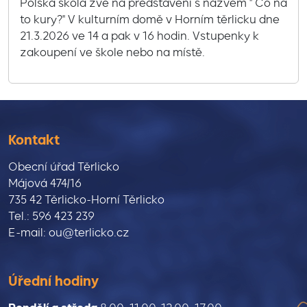
Polská škola zve na představení s názvem " Co na
to kury?" V kulturním domě v Horním těrlicku dne
21.3.2026 ve 14 a pak v 16 hodin. Vstupenky k
zakoupení ve škole nebo na místě.
Kontakt
Obecní úřad Těrlicko
Májová 474/16
735 42 Těrlicko-Horní Těrlicko
Tel.: 596 423 239
E-mail: ou@terlicko.cz
Úřední hodiny