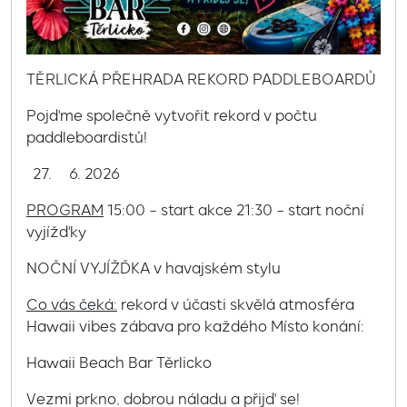
TĚRLICKÁ PŘEHRADA REKORD PADDLEBOARDŮ
Pojďme společně vytvořit rekord v počtu
paddleboardistů!
2026
PROGRAM
15:00 – start akce 21:30 – start noční
vyjížďky
NOČNÍ VYJÍŽĎKA v havajském stylu
Co vás čeká:
rekord v účasti skvělá atmosféra
Hawaii vibes zábava pro každého Místo konání:
Hawaii Beach Bar Těrlicko
Vezmi prkno, dobrou náladu a přijď se!