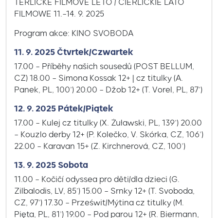
TĚRLICKÉ FILMOVÉ LÉTO / CIERLICKIE LATO
FILMOWE 11.–14. 9. 2025
Program akce: KINO SVOBODA
11. 9. 2025 Čtvrtek/Czwartek
17.00 – Příběhy našich sousedů (POST BELLUM,
CZ) 18.00 – Simona Kossak 12+ | cz titulky (A.
Panek, PL, 100’) 20.00 – Džob 12+ (T. Vorel, PL, 87’)
12. 9. 2025 Pátek/Piątek
17.00 – Kulej cz titulky (X. Żuławski, PL, 139’) 20.00
– Kouzlo derby 12+ (P. Kolečko, V. Skórka, CZ, 106’)
22.00 – Karavan 15+ (Z. Kirchnerová, CZ, 100’)
13. 9. 2025 Sobota
11.00 – Kočičí odyssea pro děti/dla dzieci (G.
Zilbalodis, LV, 85’) 15.00 – Srnky 12+ (T. Svoboda,
CZ, 97’) 17.30 – Prześwit/Mýtina cz titulky (M.
Pięta, PL, 81’) 19.00 – Pod parou 12+ (R. Biermann,