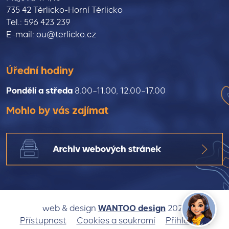
735 42 Těrlicko-Horní Těrlicko
Tel.: 596 423 239
E-mail: ou@terlicko.cz
Úřední hodiny
Pondělí a středa
8.00–11.00, 12.00–17.00
Mohlo by vás zajímat
(otevře se v n
web & design
WANTOO design
2025
Přístupnost
Cookies a soukromí
Přihlásit se