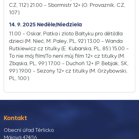
CZ, 112’) 21.00 – Sbormistr 12+ (O. Provazník, CZ,
107’)
14. 9. 2025 Neděle/Niedziela
11.00 – Oskar, Patka i złoto Bałtyku pro děti/dla
dzieci (M. Nieć, M. Paley, PL, 92’) 13.00 – Wanda
Rutkiewicz cz titulky (E. Kubarska, PL, 85’) 15.00 –
To nie mój film/To není můj film 12+ cz titulky (M.
Zbąska, PL, 99’) 17.00 – Duchoň 12+ (P. Bebjak, SK,
99’) 19.00 – Sezony 12+ cz titulky (M. Grzybowski,
PL, 100’)
Kontakt
Obecní úřad Těrlicko
Májová 474/16