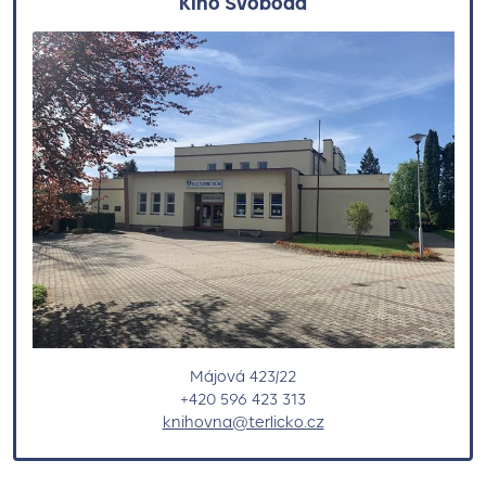
Kino Svoboda
Májová 423/22
+420 596 423 313
knihovna@terlicko.cz