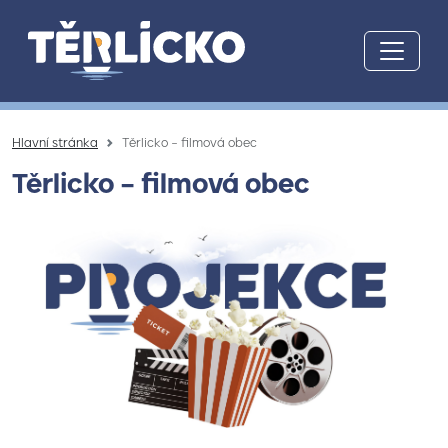
Přeskočit na hlavní obsah
Hlavní stránka
Těrlicko – filmová obec
Těrlicko – filmová obec