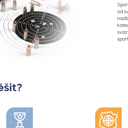
Spor
od s
nadš
kate
svaz
spor
ěšit?