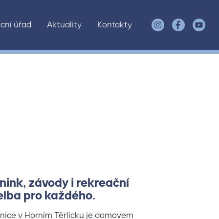
cní úřad
Aktuality
Kontakty
nink, závody i rekreační
elba pro každého.
lnice v Horním Těrlicku je domovem