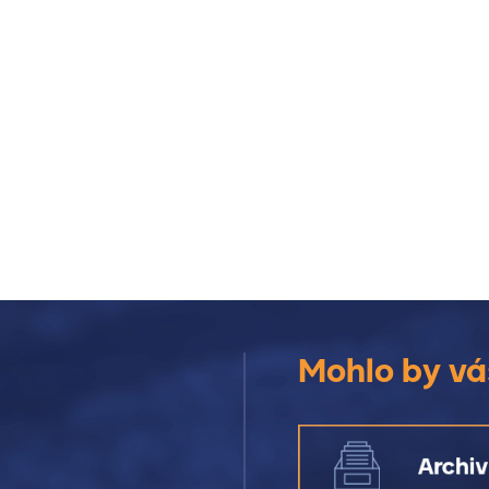
okně)
 – SSK 0215 (otevře se v novém okně)
Mohlo by vá