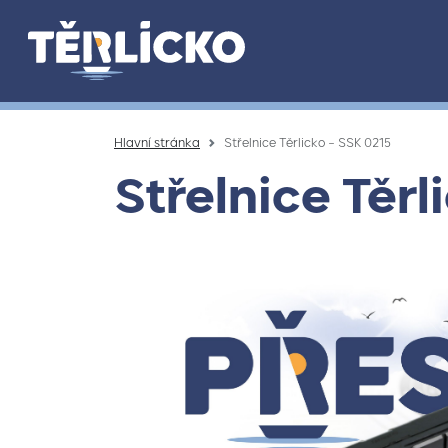
Přeskočit na hlavní obsah
Hlavní stránka
Střelnice Těrlicko – SSK 0215
Střelnice Těrl