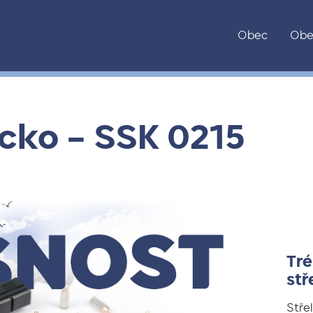
Obec
Obe
icko – SSK 0215
Tré
stř
Stře