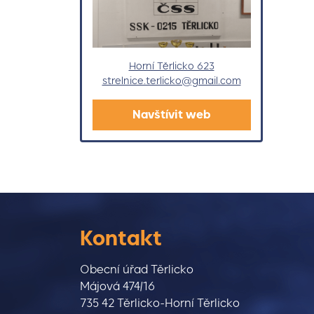
(otevře se v novém 
Horní Těrlicko 623
strelnice.terlicko@gmail.com
Střelnice Těrlicko
Navštívit web
Kontakt
Obecní úřad Těrlicko
Májová 474/16
735 42 Těrlicko-Horní Těrlicko