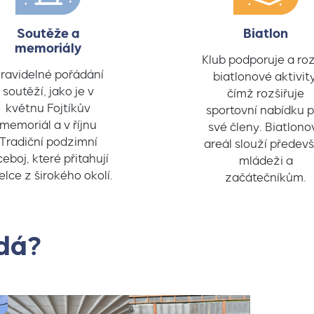
Soutěže a
Biatlon
memoriály
Klub podporuje a rozv
ravidelné pořádání
biatlonové aktivity
soutěží, jako je v
čímž rozšiřuje
květnu Fojtíkův
sportovní nabídku p
memoriál a v říjnu
své členy. Biatlono
Tradiční podzimní
areál slouží předev
ceboj, které přitahují
mládeži a
elce z širokého okolí.
začátečníkům.
adá?