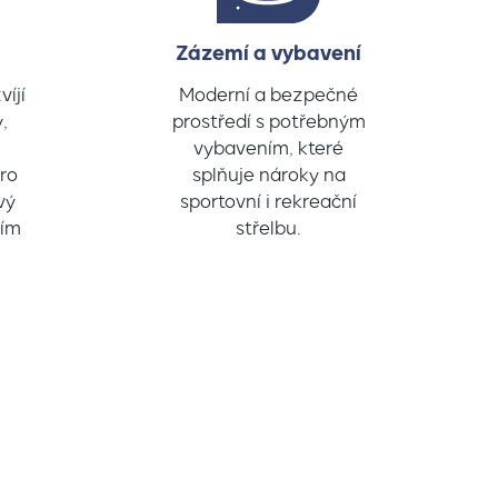
Zázemí a vybavení
íjí
Moderní a bezpečné
,
prostředí s potřebným
vybavením, které
ro
splňuje nároky na
vý
sportovní i rekreační
ším
střelbu.