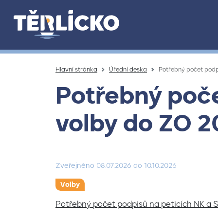
Přeskočit na hlavní obsah
Hlavní stránka
Úřední deska
Potřebný počet podp
Potřebný poče
volby do ZO 2
Zveřejněno
08.07.2026
do
10.10.2026
Volby
Potřebný počet podpisů na peticích NK a 