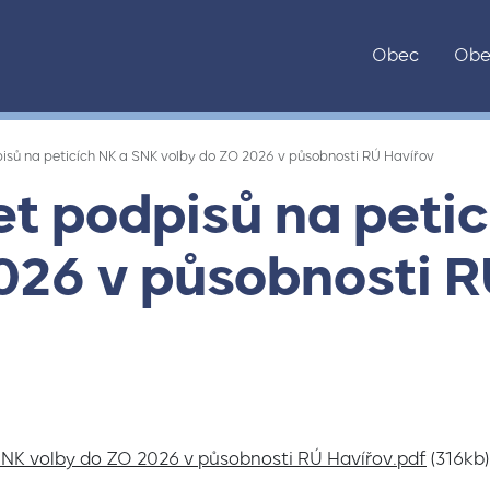
Obec
Obe
isů na peticích NK a SNK volby do ZO 2026 v působnosti RÚ Havířov
t podpisů na petic
026 v působnosti R
SNK volby do ZO 2026 v působnosti RÚ Havířov.pdf
(316kb)