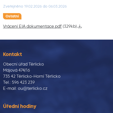
Zveřejněno
19.02.2026
do
06.03.2026
Ostatní
Vrácení EIA dokumentace.pdf
(329kb)
Kontakt
Obecní úřad Těrlicko
Májová 474/16
735 42 Těrlicko-Horní Těrlicko
Tel.: 596 423 239
E-mail: ou@terlicko.cz
Úřední hodiny