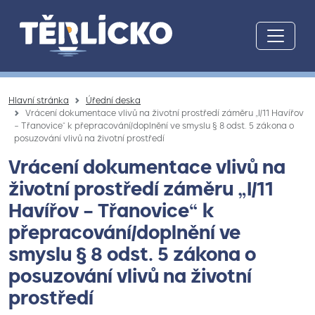
Přeskočit na hlavní obsah
Hlavní stránka
Úřední deska
Vrácení dokumentace vlivů na životní prostředí záměru „I/11 Havířov
– Třanovice“ k přepracování/doplnění ve smyslu § 8 odst. 5 zákona o
posuzování vlivů na životní prostředí
Vrácení dokumentace vlivů na
životní prostředí záměru „I/11
Havířov – Třanovice“ k
přepracování/doplnění ve
smyslu § 8 odst. 5 zákona o
posuzování vlivů na životní
prostředí