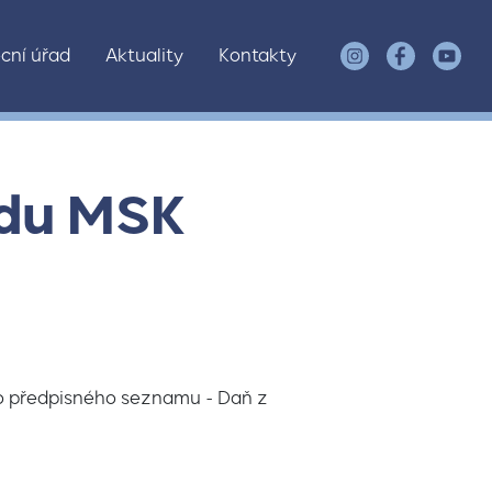
cní úřad
Aktuality
Kontakty
adu MSK
ho předpisného seznamu - Daň z