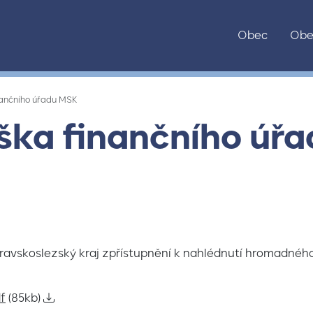
Obec
Obe
nančního úřadu MSK
ška finančního úř
ravskoslezský kraj zpřístupnění k nahlédnutí hromadné
f
(85kb)