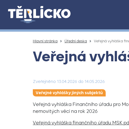
Přeskočit na hlavní obsah
Hlavní stránka
Úřední deska
Veřejná vyhláška fi
Veřejná vyhlá
Zveřejněno
13.04.2026
do
14.05.2026
Veřejné vyhlášky jiných subjektů
Veřejná vyhláška Finančního úřadu pro Mo
nemovitých věcí na rok 2026
Veřejná vyhláška finančního úřadu MSK.pd