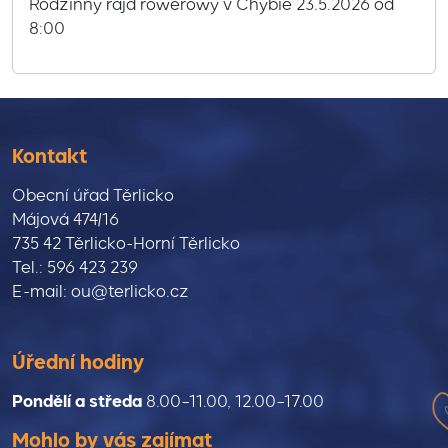
Rodzinny rajd rowerowy v Chybie 23.5.2026 od
8:00
Kontakt
Obecní úřad Těrlicko
Májová 474/16
735 42 Těrlicko-Horní Těrlicko
Tel.: 596 423 239
E-mail: ou@terlicko.cz
Úřední hodiny
Pondělí a středa
8.00–11.00, 12.00–17.00
Mohlo by vás zajímat