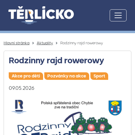
Přeskočit na hlavní obsah
Hlavní stránka
Aktuality
Rodzinny rajd rowerowy
Rodzinny rajd rowerowy
Akce pro děti
Pozvánky na akce
Sport
09.05.2026