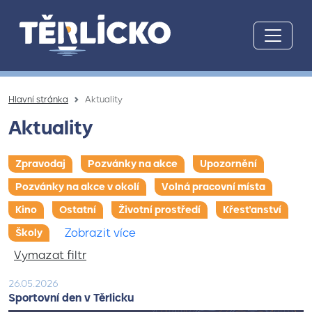
Přeskočit na hlavní obsah
Hlavní stránka
Aktuality
Aktuality
Zpravodaj
Pozvánky na akce
Upozornění
Pozvánky na akce v okolí
Volná pracovní místa
Kino
Ostatní
Životní prostředí
Křesťanství
Zobrazit více
Školy
Vymazat filtr
26.05.2026
Sportovní den v Těrlicku