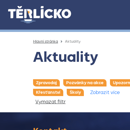
Přeskočit na hlavní obsah
Hlavní stránka
Aktuality
Aktuality
Zpravodaj
Pozvánky na akce
Upozorn
Zobrazit více
Křesťanství
Školy
Vymazat filtr