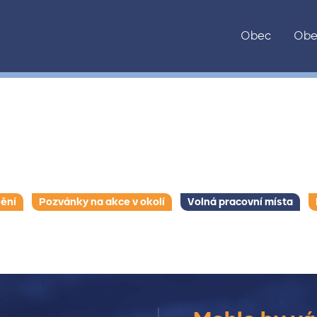
Obec
Obe
ění
Pozvánky na akce v okolí
Volná pracovní místa