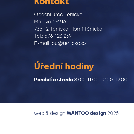
Kontakt
Obecní úřad Těrlicko
Májová 474/16
735 42 Těrlicko-Horní Těrlicko
Tel.: 596 423 239
E-mail: ou@terlicko.cz
Úřední hodiny
Pondělí a středa
8.00–11.00, 12.00–17.00
(otevře se 
web & design
WANTOO design
2025