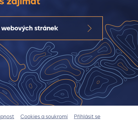
s zajímat
upnost
Cookies a soukromí
Přihlásit se