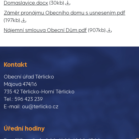
Domaslavice.docx
(30kb)
Záměr pronájmu Obecního domu s usnesením.pdf
(197kb)
Nájemní smlouva Obecní Dům.pdf
(907kb)
Kontakt
Obecní úřad Těrlicko
Májová 474/16
735 42 Těrlicko-Horní Těrlicko
Tel.: 596 423 239
E-mail: ou@terlicko.cz
Úřední hodiny