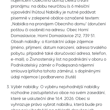
nájemcem Obecního domu) Délka trvání
pronájmu: na dobu neurčitou (s 6 měsíční
výpovědní lhůtou) Nabídky je nutné podávat
písemně v zalepené obálce označené textem:
„Nabídka na pronájem Obecního domu“ (doručení
poštou či osobně) na adresu: Obec Horní
Domaslavice, Horní Domaslavice 212, 739 51.
Obsah nabídky: o Kontaktní údaje zájemce
(jméno, příjmení, datum narození, adresa trvalého
pobytu, případně také doručovací adresa, telefon,
e-mail), o Živnostenský list na podnikání v oboru o
Podnikatelský záměr o Podepsaná nájemní
smlouva (příloha tohoto záměru), s doplněnými
údaji nájemce ( podbarveno žlutě)
Výběr nabídky: O výběru nejvhodnější nabídky
rozhodne zastupitelstvo obce na svém zasedání,
které se uskuteční dne 16.4. 2026. Obec si
vyhrazuje právo vybrat nabídku, která bude pro