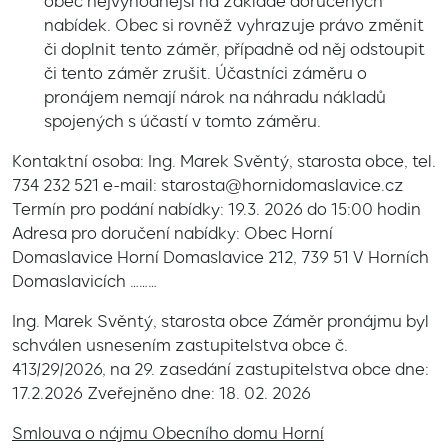
obec nejvýhodnější na základě doručených
nabídek. Obec si rovněž vyhrazuje právo změnit
či doplnit tento záměr, případně od něj odstoupit
či tento záměr zrušit. Účastníci záměru o
pronájem nemají nárok na náhradu nákladů
spojených s účastí v tomto záměru.
Kontaktní osoba: Ing. Marek Svěntý, starosta obce, tel.
734 232 521 e-mail: starosta@hornidomaslavice.cz
Termín pro podání nabídky: 19.3. 2026 do 15:00 hodin
Adresa pro doručení nabídky: Obec Horní
Domaslavice Horní Domaslavice 212, 739 51 V Horních
Domaslavicích ………
Ing. Marek Svěntý, starosta obce Záměr pronájmu byl
schválen usnesením zastupitelstva obce č.
413/29/2026, na 29. zasedání zastupitelstva obce dne:
17.2.2026 Zveřejněno dne: 18. 02. 2026
Smlouva o nájmu Obecního domu Horní