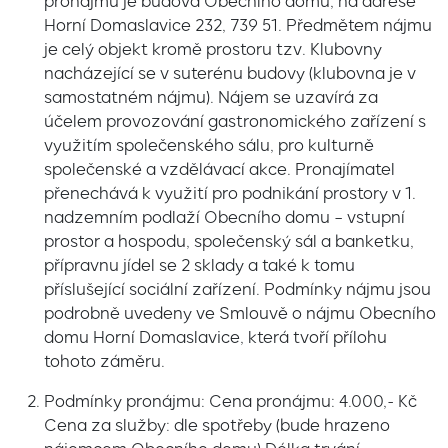
pronájmu je budova Obecního domu, na adrese
Horní Domaslavice 232, 739 51. Předmětem nájmu
je celý objekt kromě prostoru tzv. Klubovny
nacházející se v suterénu budovy (klubovna je v
samostatném nájmu). Nájem se uzavírá za
účelem provozování gastronomického zařízení s
využitím společenského sálu, pro kulturně
společenské a vzdělávací akce. Pronajímatel
přenechává k využití pro podnikání prostory v 1.
nadzemním podlaží Obecního domu – vstupní
prostor a hospodu, společenský sál a banketku,
přípravnu jídel se 2 sklady a také k tomu
příslušející sociální zařízení. Podmínky nájmu jsou
podrobně uvedeny ve Smlouvě o nájmu Obecního
domu Horní Domaslavice, která tvoří přílohu
tohoto záměru.
Podmínky pronájmu: Cena pronájmu: 4.000,- Kč
Cena za služby: dle spotřeby (bude hrazeno